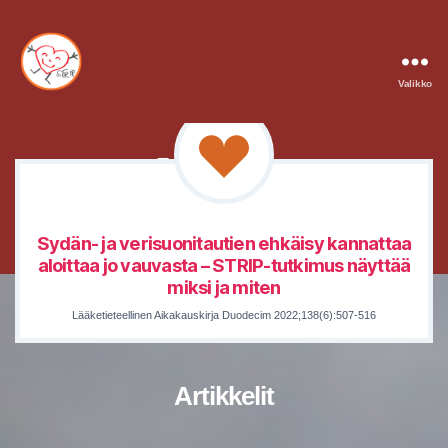
Artikkelit
|
Väitöskirjat
|
Opinnäytteet
Valikko
STRIP
Julkaisut
Sydän- ja verisuonitautien ehkäisy kannattaa
aloittaa jo vauvasta – STRIP-tutkimus näyttää
miksi ja miten
Lääketieteellinen Aikakauskirja Duodecim 2022;138(6):507-516
Artikkelit